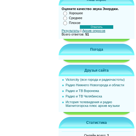
Оцените качество звука Энерджи.
Хорошее
Среднее
Плохое
Результаты
|
Архив опросов
Всего ответов:
51
Погода
Друзья сайта
Victorcity (все города и радиочастоты)
Радио Нижнего Новогорода и области
Радио и ТВ Воронежа
Радио и ТВ Челябинска
История телевидения и радио
Магнитогорска плюс архив музыки
Статистика
Онлайн всего:
1