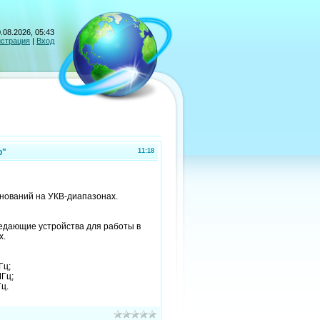
.08.2026, 05:43
истрация
|
Вход
р"
11:18
внований на УКВ-диапазонах.
редающие устройства для работы в
х.
Гц;
МГц;
ц.