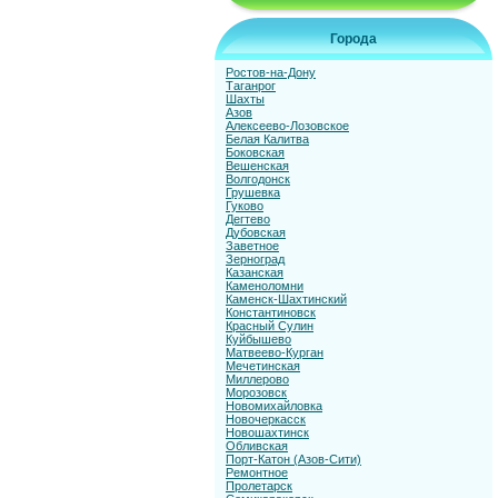
Города
Ростов-на-Дону
Таганрог
Шахты
Азов
Алексеево-Лозовское
Белая Калитва
Боковская
Вешенская
Волгодонск
Грушевка
Гуково
Дегтево
Дубовская
Заветное
Зерноград
Казанская
Каменоломни
Каменск-Шахтинский
Константиновск
Красный Сулин
Куйбышево
Матвеево-Курган
Мечетинская
Миллерово
Морозовск
Новомихайловка
Новочеркасск
Новошахтинск
Обливская
Порт-Катон (Азов-Сити)
Ремонтное
Пролетарск