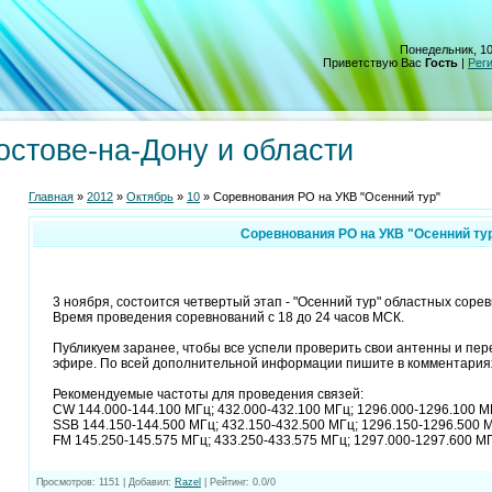
Понедельник, 10
Приветствую Вас
Гость
|
Рег
остове-на-Дону и области
Главная
»
2012
»
Октябрь
»
10
» Соревнования РО на УКВ "Осенний тур"
Соревнования РО на УКВ "Осенний ту
3 ноября, состоится четвертый этап - "Осенний тур" областных соре
Время проведения соревнований с 18 до 24 часов МСК.
Публикуем заранее, чтобы все успели проверить свои антенны и пе
эфире. По всей дополнительной информации пишите в комментария
Рекомендуемые частоты для проведения связей:
CW 144.000-144.100 МГц; 432.000-432.100 МГц; 1296.000-1296.100 М
SSB 144.150-144.500 МГц; 432.150-432.500 МГц; 1296.150-1296.500 
FM 145.250-145.575 МГц; 433.250-433.575 МГц; 1297.000-1297.600 МГ
Просмотров
: 1151 |
Добавил
:
Razel
|
Рейтинг
:
0.0
/
0