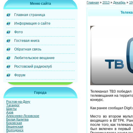
Главная
»
2013
»
Декабрь
»
19
Меню сайта
Телека
Главная страница
Информация о сайте
Фото
Гостевая книга
Обратная связь
Любительское вещание
Ростовский радиоклуб
Форум
Телеканал ТВ3 победил 
Города
телевещания на террито
конкурс.
Ростов-на-Дону
Таганрог
Как ранее сообщал Digit.
Шахты
Азов
Алексеево-Лозовское
Место во втором мульт
Белая Калитва
входящего в ВГТРК. Ра
Боковская
после того, как телека
Вешенская
был включен в первый 
Волгодонск
Роскомнадзора занял т