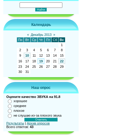
Календарь
«
Декабрь 2013
»
Пн
Вт
Ср
Чт
Пт
Сб
Вс
1
2
3
4
5
6
7
8
9
10
11
12
13
14
15
16
17
18
19
20
21
22
23
24
25
26
27
28
29
30
31
Наш опрос
Оцените качество ЗВУКА на 91.8
хорошее
среднее
плохое
не слушаю из-за плохого звука
Результаты
|
Архив опросов
Всего ответов:
43