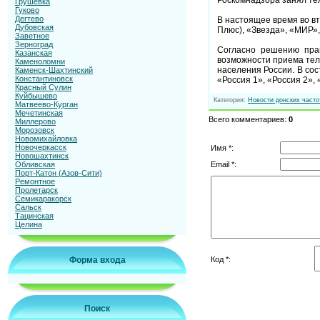
Грушевка
Гуково
Дегтево
В настоящее время во в
Дубовская
Плюс), «Звезда», «МИР»,
Заветное
Зерноград
Согласно решению прав
Казанская
возможности приема тел
Каменоломни
населения России. В сос
Каменск-Шахтинский
Константиновск
«Россия 1», «Россия 2», 
Красный Сулин
Куйбышево
Категория
:
Новости донских часто
Матвеево-Курган
Мечетинская
Всего комментариев
:
0
Миллерово
Морозовск
Новомихайловка
Новочеркасск
Имя *:
Новошахтинск
Email *:
Обливская
Порт-Катон (Азов-Сити)
Ремонтное
Пролетарск
Семикаракорск
Сальск
Тацинская
Целина
Код *:
Форма входа
Поиск